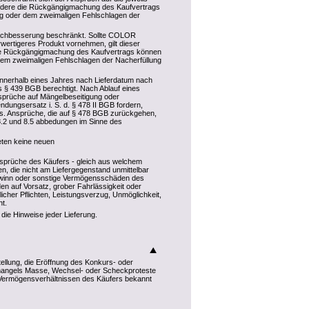
ondere die Rückgängigmachung des Kaufvertrags
ng oder dem zweimaligen Fehlschlagen der
 Nachbesserung beschränkt. Sollte COLOR
rtigeres Produkt vornehmen, gilt dieser
 die Rückgängigmachung des Kaufvertrags können
dem zweimaligen Fehlschlagen der Nacherfüllung
innerhalb eines Jahres nach Lieferdatum nach
s § 439 BGB berechtigt. Nach Ablauf eines
sprüche auf Mängelbeseitigung oder
ndungsersatz i. S. d. § 478 II BGB fordern,
s. Ansprüche, die auf § 478 BGB zurückgehen,
8.2 und 8.5 abbedungen im Sinne des
eten keine neuen
nsprüche des Käufers - gleich aus welchem
n, die nicht am Liefergegenstand unmittelbar
Gewinn oder sonstige Vermögensschäden des
en auf Vorsatz, grober Fahrlässigkeit oder
icher Pflichten, Leistungsverzug, Unmöglichkeit,
t.
ie Hinweise jeder Lieferung.
ellung, die Eröffnung des Konkurs- oder
 mangels Masse, Wechsel- oder Scheckproteste
 Vermögensverhältnissen des Käufers bekannt