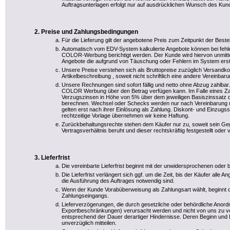
Auftragsunterlagen erfolgt nur auf ausdrücklichen Wunsch des Kun
Preise und Zahlungsbedingungen
Für die Lieferung gilt der angebotene Preis zum Zeitpunkt der Bestel
Automatisch vom EDV-System kalkulierte Angebote können bei fehl
COLOR-Werbung berichtigt werden. Der Kunde wird hiervon unmittel
Angebote die aufgrund von Täuschung oder Fehlern im System erstel
Unsere Preise verstehen sich als Bruttopreise zuzüglich Versandko
Artikelbeschreibung , soweit nicht schriftlich eine andere Vereinbar
Unsere Rechnungen sind sofort fällig und netto ohne Abzug zahlbar. 
COLOR Werbung über den Betrag verfügen kann. Im Falle eines Zah
Verzugszinsen in Höhe von 5% über dem jeweiligen Basiszinssatz 
berechnen. Wechsel oder Schecks werden nur nach Vereinbarung 
gelten erst nach ihrer Einlösung als Zahlung. Diskont- und Einzugs
rechtzeitige Vorlage übernehmen wir keine Haftung.
Zurückbehaltungsrechte stehen dem Käufer nur zu, soweit sein G
Vertragsverhältnis beruht und dieser rechtskräftig festgestellt oder
Lieferfrist
Die vereinbarte Lieferfrist beginnt mit der unwidersprochenen oder b
Die Lieferfrist verlängert sich ggf. um die Zeit, bis der Käufer alle
die Ausführung des Auftrages notwendig sind.
Wenn der Kunde Vorabüberweisung als Zahlungsart wählt, beginnt die
Zahlungseingangs.
Lieferverzögerungen, die durch gesetzliche oder behördliche Anord
Exportbeschränkungen) verursacht werden und nicht von uns zu vertr
entsprechend der Dauer derartiger Hindernisse. Deren Beginn und 
unverzüglich mitteilen.