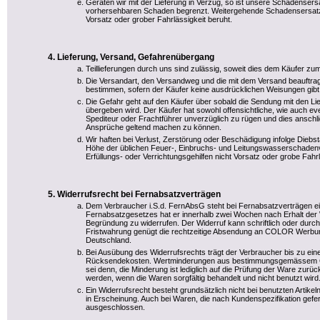
Geraten wir mit der Lieferung in Verzug, so ist unsere Schadensersat
vorhersehbaren Schaden begrenzt. Weitergehende Schadensersatz
Vorsatz oder grober Fahrlässigkeit beruht.
Lieferung, Versand, Gefahrenübergang
Teillieferungen durch uns sind zulässig, soweit dies dem Käufer zum
Die Versandart, den Versandweg und die mit dem Versand beauftr
bestimmen, sofern der Käufer keine ausdrücklichen Weisungen gibt
Die Gefahr geht auf den Käufer über sobald die Sendung mit den L
übergeben wird. Der Käufer hat sowohl offensichtliche, wie auch ev
Spediteur oder Frachtführer unverzüglich zu rügen und dies ansc
Ansprüche geltend machen zu können.
Wir haften bei Verlust, Zerstörung oder Beschädigung infolge Diebs
Höhe der üblichen Feuer-, Einbruchs- und Leitungswasserschaden
Erfüllungs- oder Verrichtungsgehilfen nicht Vorsatz oder grobe Fahrlä
Widerrufsrecht bei Fernabsatzverträgen
Dem Verbraucher i.S.d. FernAbsG steht bei Fernabsatzverträgen 
Fernabsatzgesetzes hat er innerhalb zwei Wochen nach Erhalt der 
Begründung zu widerrufen. Der Widerruf kann schriftlich oder dur
Fristwahrung genügt die rechtzeitige Absendung an COLOR Werbung
Deutschland.
Bei Ausübung des Widerrufsrechts trägt der Verbraucher bis zu eine
Rücksendekosten. Wertminderungen aus bestimmungsgemässem Ge
sei denn, die Minderung ist lediglich auf die Prüfung der Ware zu
werden, wenn die Waren sorgfältig behandelt und nicht benutzt wird
Ein Widerrufsrecht besteht grundsätzlich nicht bei benutzten Artikel
in Erscheinung. Auch bei Waren, die nach Kundenspezifikation gefert
ausgeschlossen.