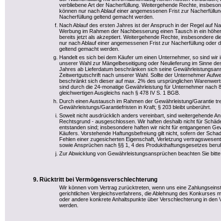
verbliebene Art der Nacherfüllung. Weitergehende Rechte, insbes
können nur nach Ablauf einer angemessenen Frist zur Nacherfüllu
Nacherfüllung geltend gemacht werden.
Nach Ablauf des ersten Jahres ist der Anspruch in der Regel auf
Werbung im Rahmen der Nachbesserung einen Tausch in ein höherwe
bereits jetzt als akzeptiert. Weitergehende Rechte, insbesondere
nur nach Ablauf einer angemessenen Frist zur Nacherfüllung oder 
geltend gemacht werden.
Handelt es sich bei dem Käufer um einen Unternehmer, so sind wir 
unserer Wahl zur Mängelbeseitigung oder Neulieferung im Sinne de
Jahres ab Lieferdatum beschränken sich seine Gewährleistungsan
Zeitwertgutschrift nach unserer Wahl. Sollte der Unternehmer Aufwe
beschränkt sich dieser auf max. 2% des ursprünglichen Warenwert
sind durch die 24-monatige Gewährleistung für Unternehmer nach 
gleichwertigen Ausgleichs nach § 478 IV S. 1 BGB.
Durch einen Austausch im Rahmen der Gewährleistung/Garantie tr
Gewährleistungs/Garantiefristen in Kraft; § 203 bleibt unberührt.
Soweit nicht ausdrücklich anders vereinbart, sind weitergehende A
Rechtsgrund - ausgeschlossen. Wir haften deshalb nicht für Schäde
entstanden sind; insbesondere haften wir nicht für entgangenen 
Käufers. Vorstehende Haftungsbefreiung gilt nicht, sofern der Schad
Fehlen einer zugesicherten Eigenschaft, Verletzung vertragswesentl
sowie Ansprüchen nach §§ 1, 4 des Produkthaftungsgesetzes beruh
Zur Abwicklung von Gewährleistungsansprüchen beachten Sie bitte d
Rücktritt bei Vermögensverschlechterung
Wir können vom Vertrag zurücktreten, wenn uns eine Zahlungseinst
gerichtlichen Vergleichsverfahrens, die Ablehnung des Konkurses
oder andere konkrete Anhaltspunkte über Verschlechterung in den
werden.