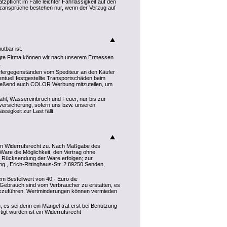
zpflicht im Falle leichter Fahrlässigkeit auf den
ansprüche bestehen nur, wenn der Verzug auf
utbar ist.
agte Firma können wir nach unserem Ermessen
.
iefergegenständen vom Spediteur an den Käufer
entuell festgestellte Transportschäden beim
hließend auch COLOR Werbung mitzuteilen, um
tahl, Wassereinbruch und Feuer, nur bis zur
versicherung, sofern uns bzw. unseren
ssigkeit zur Last fällt.
ein Widerrufsrecht zu. Nach Maßgabe des
Ware die Möglichkeit, den Vertrag ohne
ch Rücksendung der Ware erfolgen; zur
 , Erich-Rittinghaus-Str. 2 89250 Senden,
m Bestellwert von 40,- Euro die
brauch sind vom Verbraucher zu erstatten, es
rückzuführen. Wertminderungen können vermieden
.
n, es sei denn ein Mangel trat erst bei Benutzung
igt wurden ist ein Widerrufsrecht