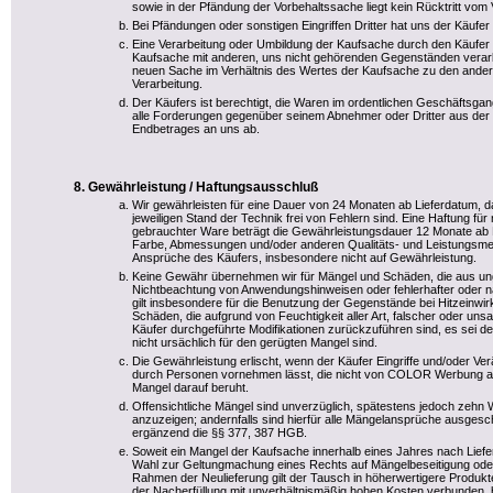
sowie in der Pfändung der Vorbehaltssache liegt kein Rücktritt vom 
Bei Pfändungen oder sonstigen Eingriffen Dritter hat uns der Käufer 
Eine Verarbeitung oder Umbildung der Kaufsache durch den Käufer 
Kaufsache mit anderen, uns nicht gehörenden Gegenständen verarbe
neuen Sache im Verhältnis des Wertes der Kaufsache zu den ander
Verarbeitung.
Der Käufers ist berechtigt, die Waren im ordentlichen Geschäftsgang 
alle Forderungen gegenüber seinem Abnehmer oder Dritter aus der
Endbetrages an uns ab.
Gewährleistung / Haftungsausschluß
Wir gewährleisten für eine Dauer von 24 Monaten ab Lieferdatum, 
jeweiligen Stand der Technik frei von Fehlern sind. Eine Haftung fü
gebrauchter Ware beträgt die Gewährleistungsdauer 12 Monate ab
Farbe, Abmessungen und/oder anderen Qualitäts- und Leistungsme
Ansprüche des Käufers, insbesondere nicht auf Gewährleistung.
Keine Gewähr übernehmen wir für Mängel und Schäden, die aus u
Nichtbeachtung von Anwendungshinweisen oder fehlerhafter oder n
gilt insbesondere für die Benutzung der Gegenstände bei Hitzeinwir
Schäden, die aufgrund von Feuchtigkeit aller Art, falscher oder 
Käufer durchgeführte Modifikationen zurückzuführen sind, es sei d
nicht ursächlich für den gerügten Mangel sind.
Die Gewährleistung erlischt, wenn der Käufer Eingriffe und/oder 
durch Personen vornehmen lässt, die nicht von COLOR Werbung aut
Mangel darauf beruht.
Offensichtliche Mängel sind unverzüglich, spätestens jedoch zehn 
anzuzeigen; andernfalls sind hierfür alle Mängelansprüche ausges
ergänzend die §§ 377, 387 HGB.
Soweit ein Mangel der Kaufsache innerhalb eines Jahres nach Lieferd
Wahl zur Geltungmachung eines Rechts auf Mängelbeseitigung oder 
Rahmen der Neulieferung gilt der Tausch in höherwertigere Produkte be
der Nacherfüllung mit unverhältnismäßig hohen Kosten verbunden, b