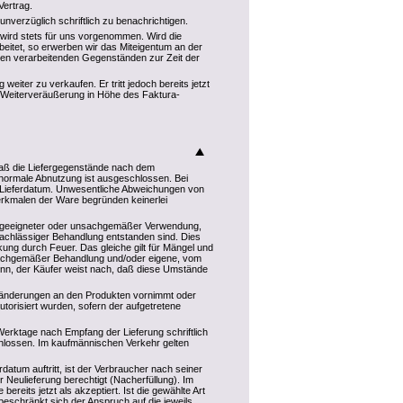
Vertrag.
unverzüglich schriftlich zu benachrichtigen.
wird stets für uns vorgenommen. Wird die
itet, so erwerben wir das Miteigentum an der
en verarbeitenden Gegenständen zur Zeit der
weiter zu verkaufen. Er tritt jedoch bereits jetzt
 Weiterveräußerung in Höhe des Faktura-
daß die Liefergegenstände nach dem
r normale Abnutzung ist ausgeschlossen. Bei
 Lieferdatum. Unwesentliche Abweichungen von
rkmalen der Ware begründen keinerlei
ngeeigneter oder unsachgemäßer Verwendung,
achlässiger Behandlung entstanden sind. Dies
kung durch Feuer. Das gleiche gilt für Mängel und
unsachgemäßer Behandlung und/oder eigene, vom
enn, der Käufer weist nach, daß diese Umstände
Veränderungen an den Produkten vornimmt oder
orisiert wurden, sofern der aufgetretene
Werktage nach Empfang der Lieferung schriftlich
chlossen. Im kaufmännischen Verkehr gelten
atum auftritt, ist der Verbraucher nach seiner
Neulieferung berechtigt (Nacherfüllung). Im
reits jetzt als akzeptiert. Ist die gewählte Art
eschränkt sich der Anspruch auf die jeweils