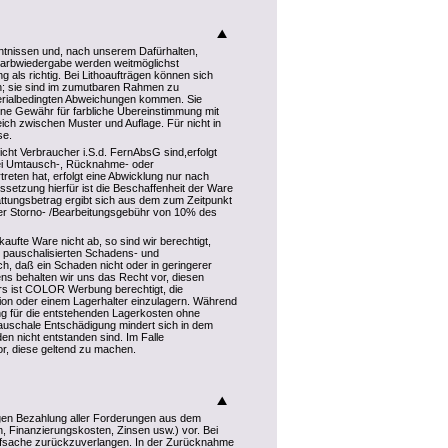
nntnissen und, nach unserem Dafürhalten,
Farbwiedergabe werden weitmöglichst
 als richtig. Bei Lithoaufträgen können sich
n; sie sind im zumutbaren Rahmen zu
erialbedingten Abweichungen kommen. Sie
eine Gewähr für farbliche Übereinstimmung mit
ich zwischen Muster und Auflage. Für nicht in
se.
icht Verbraucher i.S.d. FernAbsG sind,erfolgt
Bei Umtausch-, Rücknahme- oder
ten hat, erfolgt eine Abwicklung nur nach
ssetzung hierfür ist die Beschaffenheit der Ware
ttungsbetrag ergibt sich aus dem zum Zeitpunkt
ner Storno- /Bearbeitungsgebühr von 10% des
kaufte Ware nicht ab, so sind wir berechtigt,
 pauschalisierten Schadens- und
h, daß ein Schaden nicht oder in geringerer
ns behalten wir uns das Recht vor, diesen
s ist COLOR Werbung berechtigt, die
tion oder einem Lagerhalter einzulagern. Während
 für die entstehenden Lagerkosten ohne
auschale Entschädigung mindert sich in dem
 nicht entstanden sind. Im Falle
r, diese geltend zu machen.
igen Bezahlung aller Forderungen aus dem
, Finanzierungskosten, Zinsen usw.) vor. Bei
Kaufsache zurückzuverlangen. In der Zurücknahme