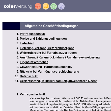
Allgemeine Geschäftsbedingungen
Vertragsabschluß
Preise und Zahlungsbedingungen
Lieferfrist
Lieferung, Versand, Gefahrenübergang
Widerrufsrecht bei Fernabsatzverträgen
Ausführung / Kulanzrücknahme / Annahmeverweigerung
Eigentumsvorbehalt
Gewährleistung / Haftungsausschluß
Rücktritt bei Vermögensverschlechterung
Datenschutz
Gerichtsstand, Teilunwirksamkeit, anwendbares Recht
Vertragsabschluß
Kaufverträge bis zu einem Wert von 1.000 Euro kommen durch Be
Werbung nicht unverzüglich widerspricht. Bei darüber hinausgehend
zusätzliche Auftragsbestätigung durch COLOR Werbung erforderlic
Wir setzen voraus, daß der Besteller über die Vervielfältigungs- u
Material verfügt. Werden die Rechte Dritter verletzt, haftet der Kun