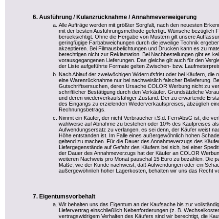
Ausführung / Kulanzrücknahme / Annahmeverweigerung
Alle Aufträge werden mit größter Sorgfalt, nach den neuesten Erke
mit der besten Ausführungsmethode gefertigt. Wünsche bezüglich 
berücksichtigt. Ohne die Hergabe von Mustern gilt unsere Auffassung
geringfügige Farbabweichungen durch die jeweilige Technik ergebe
akzeptieren. Bei Filmausbelichtungen und Drucken kann es zu mat
berechtigen nicht zur Reklamation. Bei Nachbestellungen gibt es k
vorausgegangenen Lieferungen. Das gleiche gilt auch für den Vergle
der Liste aufgeführte Formate gelten Zwischen- bzw. Laufmeterprei
Nach Ablauf der zweiwöchigen Widerrufsfrist oder bei Käufern, die n
eine Warenrücknahme nur bei nachweislich falscher Belieferung. 
Gutschriftsersuchen, deren Ursache COLOR Werbung nicht zu vertre
schriftlicher Bestätigung durch den Verkäufer. Grundsätzliche Vorau
und deren wiederverkaufsfähiger Zustand. Der zu erwartende Ersta
des Eingangs zu erzielenden Wiederverkaufspreises, abzüglich ei
Rechnungsbetrags.
Nimmt ein Käufer, der nicht Verbraucher i.S.d. FernAbsG ist, die ver
wahlweise auf Abnahme zu bestehen oder 10% des Kaufpreises als
Aufwendungsersatz zu verlangen, es sei denn, der Käufer weist nac
Höhe entstanden ist. Im Falle eines außergewöhnlich hohen Schade
geltend zu machen. Für die Dauer des Annahmeverzugs des Käufer
Liefergegenstände auf Gefahr des Käufers bei sich, bei einer Spedi
der Dauer des Annahmeverzugs hat der Käufer an COLOR Werbung
weiteren Nachweis pro Monat pauschal 15 Euro zu bezahlen. Die p
Maße, wie der Kunde nachweist, daß Aufwendungen oder ein Schaden
außergewöhnlich hoher Lagerkosten, behalten wir uns das Recht vo
Eigentumsvorbehalt
Wir behalten uns das Eigentum an der Kaufsache bis zur vollständ
Liefervertrag einschließlich Nebenforderungen (z. B. Wechselkosten
vertragswidrigem Verhalten des Käufers sind wir berechtigt, die 