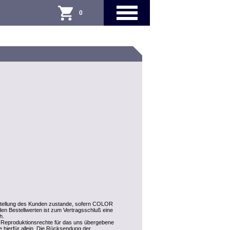
0
stellung des Kunden zustande, sofern COLOR
en Bestellwerten ist zum Vertragsschluß eine
h.
nd Reproduktionsrechte für das uns übergebene
de hierfür allein. Die Rücksendung der