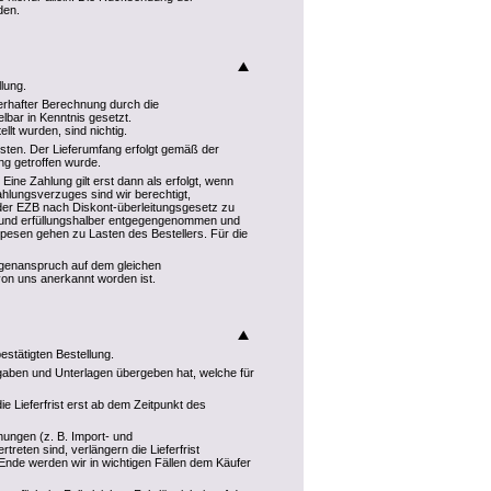
den.
lung.
erhafter Berechnung durch die
bar in Kenntnis gesetzt.
lt wurden, sind nichtig.
sten. Der Lieferumfang erfolgt gemäß der
ung getroffen wurde.
Eine Zahlung gilt erst dann als erfolgt, wenn
lungsverzuges sind wir berechtigt,
der EZB nach Diskont-überleitungsgesetz zu
und erfüllungshalber entgegengenommen und
spesen gehen zu Lasten des Bestellers. Für die
egenanspruch auf dem gleichen
 von uns anerkannt worden ist.
estätigten Bestellung.
 Angaben und Unterlagen übergeben hat, welche für
 Lieferfrist erst ab dem Zeitpunkt des
nungen (z. B. Import- und
eten sind, verlängern die Lieferfrist
Ende werden wir in wichtigen Fällen dem Käufer