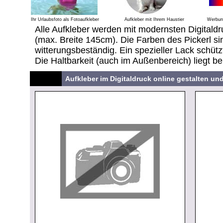
Ihr Urlaubsfoto als Fotoaufkleber
Aufkleber mit Ihrem Haustier
Werbung
Alle Aufkleber werden mit modernsten Digitaldr
(max. Breite 145cm). Die Farben des Pickerl sin
witterungsbeständig. Ein spezieller Lack schütz
Die Haltbarkeit (auch im Außenbereich) liegt be
Aufkleber im Digitaldruck online gestalten un