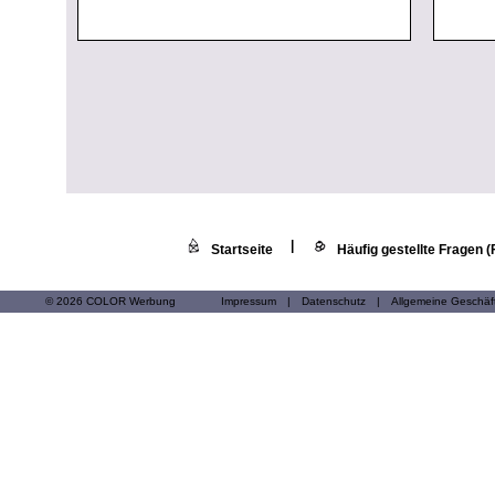
|
Startseite
Häufig gestellte Fragen 
© 2026 COLOR Werbung
Impressum
|
Datenschutz
|
Allgemeine Geschä