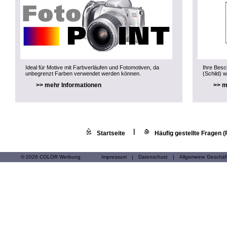
Ideal für Motive mit Farbverläufen und Fotomotiven, da
Ihre Besch
unbegrenzt Farben verwendet werden können.
(Schild) w
>> mehr Informationen
>> m
|
Startseite
Häufig gestellte Fragen 
© 2026 COLOR Werbung
Impressum
|
Datenschutz
|
Allgemeine Geschä