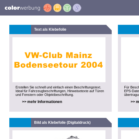
Text als Klebefolie
Erstellen Sie schnell und einfach einen Beschriftungstext.
Für Besch
Ideal für Fahrzeugbeschriftungen, Hinweisetexte auf Türen
EPS-Datei
und Fenstern oder Objektbeschriftung.
übertragu
>> mehr Informationen
>> m
Bild als Klebefolie (Digitaldruck)