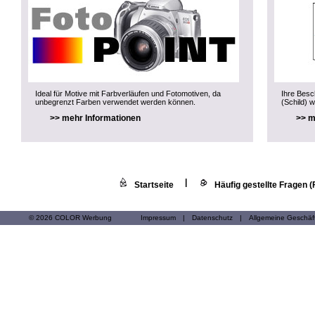
Ideal für Motive mit Farbverläufen und Fotomotiven, da
Ihre Besch
unbegrenzt Farben verwendet werden können.
(Schild) w
>> mehr Informationen
>> m
|
Startseite
Häufig gestellte Fragen 
© 2026 COLOR Werbung
Impressum
|
Datenschutz
|
Allgemeine Geschä