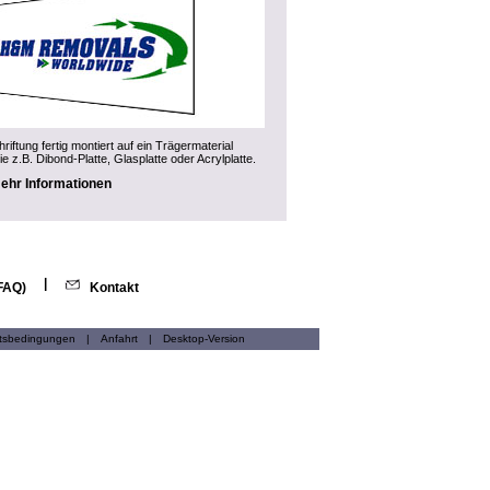
riftung fertig montiert auf ein Trägermaterial
ie z.B. Dibond-Platte, Glasplatte oder Acrylplatte.
ehr Informationen
|
(FAQ)
Kontakt
ftsbedingungen
|
Anfahrt
|
Desktop-Version