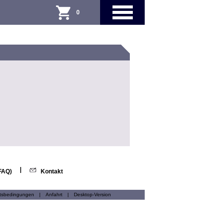
0
|
(FAQ)
Kontakt
ftsbedingungen
|
Anfahrt
|
Desktop-Version