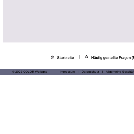
|
Startseite
Häufig gestellte Fragen 
© 2026 COLOR Werbung
Impressum
|
Datenschutz
|
Allgemeine Geschä