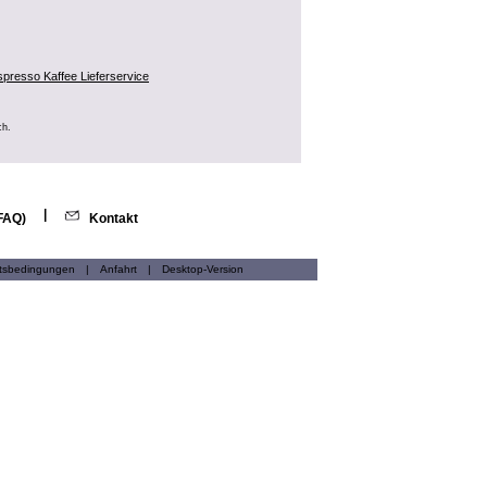
spresso Kaffee Lieferservice
ch.
|
(FAQ)
Kontakt
ftsbedingungen
|
Anfahrt
|
Desktop-Version