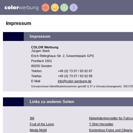
Impressum
Impressum
COLOR Werbung
Jürgen Stark
Erich-Rittinghaus-Str. 2, Gewerbepark GPS
Postfach 1501
89250 Senden
Telefon
+49 (0) 73 07 / 93 92 87
Telefax
+49 (0) 73 07 / 93 92 89
E-Mail
info@color-werbung.de
Umsatzsteuer-Identifikationsnummer gemäß § 27 a Umsatzsteuergesetz: DE174
Links zu anderen Seiten
3M
Klebefolienhersteller für Fahr
Fruit of the Loom
T-Shirt Hersteller
Media Mobil
Kostenlose Fotos und Cliparts