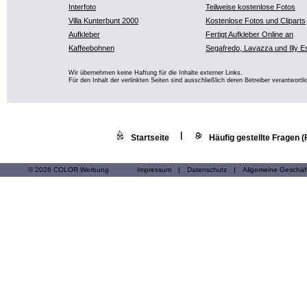
Interfoto
Teilweise kostenlose Fotos
Villa Kunterbunt 2000
Kostenlose Fotos und Cliparts
Aufkleber
Fertigt Aufkleber Online an
Kaffeebohnen
Segafredo, Lavazza und Illy E
Wir übernehmen keine Haftung für die Inhalte externer Links.
Für den Inhalt der verlinkten Seiten sind ausschließlich deren Betreiber verantwortli
|
Startseite
Häufig gestellte Fragen 
© 2026 COLOR Werbung
Impressum
|
Datenschutz
|
Allgemeine Geschä