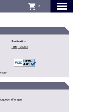
0
Realisation:
LDM, Senden
363989
zeugbeschriftungen