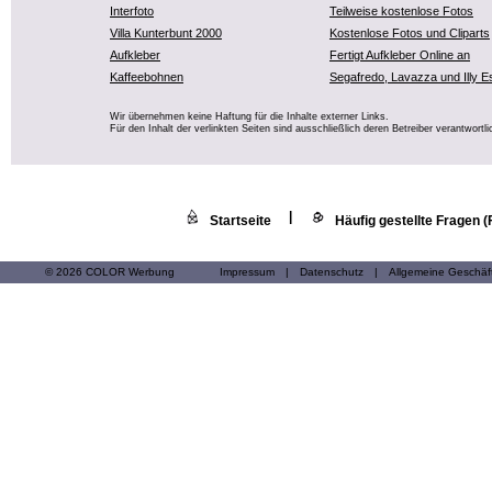
Interfoto
Teilweise kostenlose Fotos
Villa Kunterbunt 2000
Kostenlose Fotos und Cliparts
Aufkleber
Fertigt Aufkleber Online an
Kaffeebohnen
Segafredo, Lavazza und Illy E
Wir übernehmen keine Haftung für die Inhalte externer Links.
Für den Inhalt der verlinkten Seiten sind ausschließlich deren Betreiber verantwortli
|
Startseite
Häufig gestellte Fragen 
© 2026 COLOR Werbung
Impressum
|
Datenschutz
|
Allgemeine Geschä