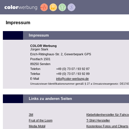
Impressum
Impressum
COLOR Werbung
Jürgen Stark
Erich-Rittinghaus-Str. 2, Gewerbepark GPS
Postfach 1501
89250 Senden
Telefon
+49 (0) 73 07 / 93 92 87
Telefax
+49 (0) 73 07 / 93 92 89
E-Mail
info@color-werbung.de
Umsatzsteuer-Identifikationsnummer gemäß § 27 a Umsatzsteuergesetz: DE174
Links zu anderen Seiten
3M
Klebefolienhersteller für Fahr
Fruit of the Loom
T-Shirt Hersteller
Media Mobil
Kostenlose Fotos und Cliparts