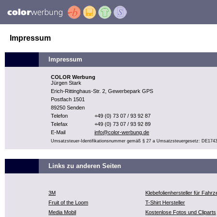
Impressum
Impressum
COLOR Werbung
Jürgen Stark
Erich-Rittinghaus-Str. 2, Gewerbepark GPS
Postfach 1501
89250 Senden
Telefon
+49 (0) 73 07 / 93 92 87
Telefax
+49 (0) 73 07 / 93 92 89
E-Mail
info@color-werbung.de
Umsatzsteuer-Identifikationsnummer gemäß § 27 a Umsatzsteuergesetz: DE174
Links zu anderen Seiten
3M
Klebefolienhersteller für Fahr
Fruit of the Loom
T-Shirt Hersteller
Media Mobil
Kostenlose Fotos und Cliparts