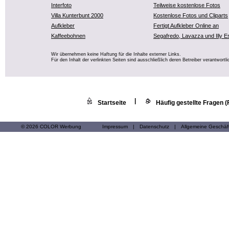
Interfoto
Teilweise kostenlose Fotos
Villa Kunterbunt 2000
Kostenlose Fotos und Cliparts
Aufkleber
Fertigt Aufkleber Online an
Kaffeebohnen
Segafredo, Lavazza und Illy E
Wir übernehmen keine Haftung für die Inhalte externer Links.
Für den Inhalt der verlinkten Seiten sind ausschließlich deren Betreiber verantwortli
|
Startseite
Häufig gestellte Fragen 
© 2026 COLOR Werbung
Impressum
|
Datenschutz
|
Allgemeine Geschä