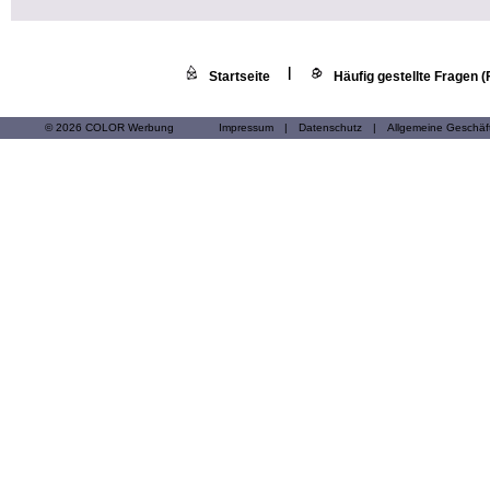
|
Startseite
Häufig gestellte Fragen 
© 2026 COLOR Werbung
Impressum
|
Datenschutz
|
Allgemeine Geschä