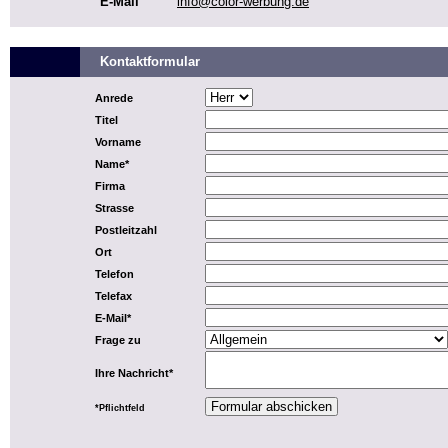
E-Mail
info@color-werbung.de
Kontaktformular
Anrede
Titel
Vorname
Name*
Firma
Strasse
Postleitzahl
Ort
Telefon
Telefax
E-Mail*
Frage zu
Ihre Nachricht*
*Pflichtfeld