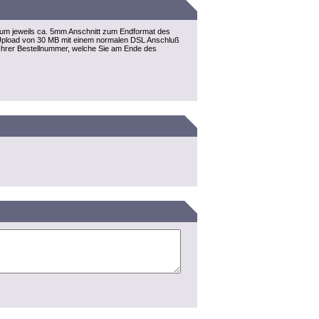
herum jeweils ca. 5mm Anschnitt zum Endformat des
r Upload von 30 MB mit einem normalen DSL Anschluß
 Ihrer Bestellnummer, welche Sie am Ende des