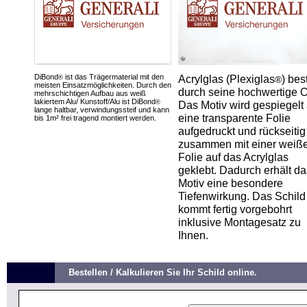
DiBond
ist das Trägermaterial mit den
Acrylglas (Plexiglas
) bes
®
®
meisten Einsatzmöglichkeiten. Durch den
durch seine hochwertige O
mehrschichtigen Aufbau aus weiß
lakiertem Alu/ Kunstoff/Alu ist DiBond
®
Das Motiv wird gespiegelt 
lange haltbar, verwindungssteif und kann
eine transparente Folie
bis 1m² frei tragend montiert werden.
aufgedruckt und rückseitig
zusammen mit einer weiß
Folie auf das Acrylglas
geklebt. Dadurch erhält da
Motiv eine besondere
Tiefenwirkung. Das Schild
kommt fertig vorgebohrt
inklusive Montagesatz zu
Ihnen.
Bestellen / Kalkulieren Sie Ihr Schild online.