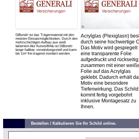
DiBond
ist das Trägermaterial mit den
Acrylglas (Plexiglas
) bes
®
®
meisten Einsatzmöglichkeiten. Durch den
durch seine hochwertige O
mehrschichtigen Aufbau aus weiß
lakiertem Alu/ Kunstoff/Alu ist DiBond
®
Das Motiv wird gespiegelt 
lange haltbar, verwindungssteif und kann
eine transparente Folie
bis 1m² frei tragend montiert werden.
aufgedruckt und rückseitig
zusammen mit einer weiß
Folie auf das Acrylglas
geklebt. Dadurch erhält da
Motiv eine besondere
Tiefenwirkung. Das Schild
kommt fertig vorgebohrt
inklusive Montagesatz zu
Ihnen.
Bestellen / Kalkulieren Sie Ihr Schild online.