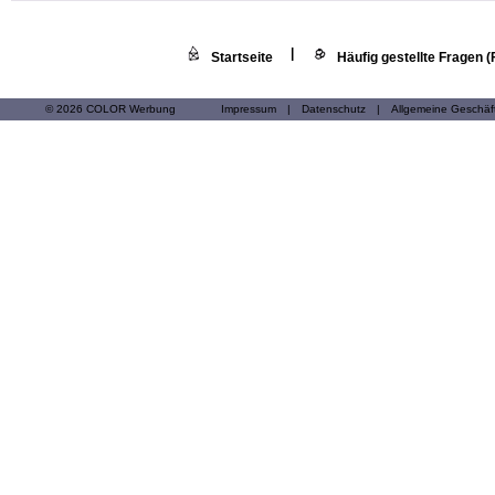
|
Startseite
Häufig gestellte Fragen 
© 2026 COLOR Werbung
Impressum
|
Datenschutz
|
Allgemeine Geschä