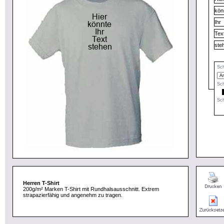
Sch
Sch
Sch
Herren T-Shirt
200g/m² Marken T-Shirt mit Rundhalsausschnitt. Extrem
strapazierfähig und angenehm zu tragen.