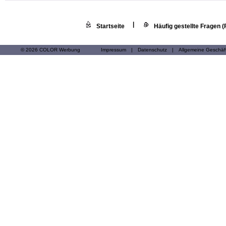
|
Startseite
Häufig gestellte Fragen 
© 2026 COLOR Werbung
Impressum
|
Datenschutz
|
Allgemeine Geschä