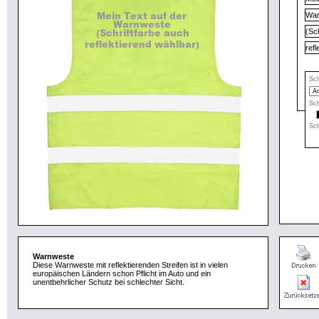
Sch
Sch
Sch
Warnweste
Diese Warnweste mit reflektierenden Streifen ist in vielen
europäischen Ländern schon Pflicht im Auto und ein
unentbehrlicher Schutz bei schlechter Sicht.