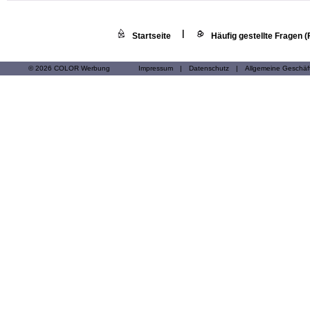
|
Startseite
Häufig gestellte Fragen 
© 2026 COLOR Werbung
Impressum
|
Datenschutz
|
Allgemeine Geschä