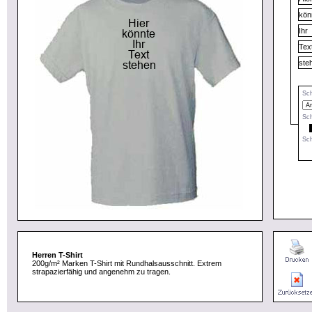
Sch
Sch
Sch
Herren T-Shirt
200g/m² Marken T-Shirt mit Rundhalsausschnitt. Extrem
strapazierfähig und angenehm zu tragen.