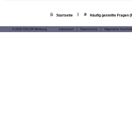
|
Startseite
Häufig gestellte Fragen 
© 2026 COLOR Werbung
Impressum
|
Datenschutz
|
Allgemeine Geschä