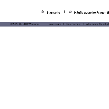
|
Startseite
Häufig gestellte Fragen 
© 2026 COLOR Werbung
Impressum
|
Datenschutz
|
Allgemeine Geschä