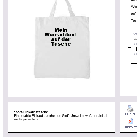
Sch
Sch
Sch
Stoff-Einkaufstasche
Eine stabile Einkaufstasche aus Stoff. Umweltbewußt, praktisch
und top-modern.