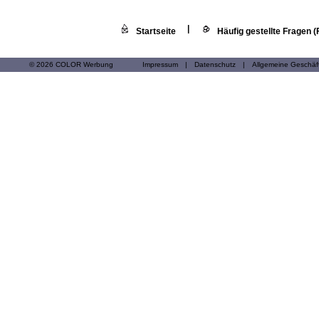
|
Startseite
Häufig gestellte Fragen 
© 2026 COLOR Werbung
Impressum
|
Datenschutz
|
Allgemeine Geschä