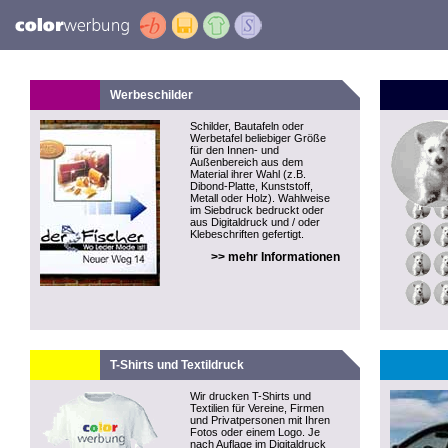
Werbeschilder
Schilder, Bautafeln oder
Werbetafel beliebiger Größe
für den Innen- und
Außenbereich aus dem
Material ihrer Wahl (z.B.
Dibond-Platte, Kunststoff,
Metall oder Holz). Wahlweise
im Siebdruck bedruckt oder
aus Digitaldruck und / oder
Klebeschriften gefertigt.
>> mehr Informationen
T-Shirts und Textildruck
Wir drucken T-Shirts und
Textilien für Vereine, Firmen
und Privatpersonen mit Ihren
Fotos oder einem Logo. Je
nach Auflage im Digitaldruck