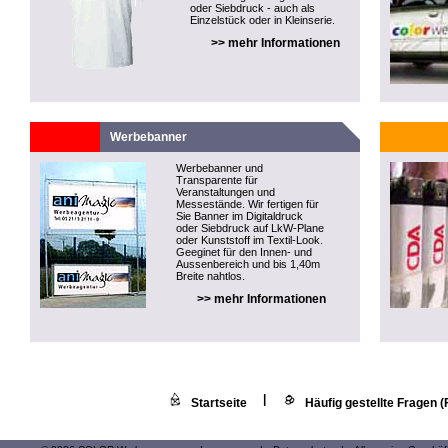
oder Siebdruck - auch als
Einzelstück oder in Kleinserie.
>> mehr Informationen
Werbebanner
Werbebanner und
Transparente für
Veranstaltungen und
Messestände. Wir fertigen für
Sie Banner im Digitaldruck
oder Siebdruck auf LkW-Plane
oder Kunststoff im Textil-Look.
Geeginet für den Innen- und
Aussenbereich und bis 1,40m
Breite nahtlos.
>> mehr Informationen
|
Startseite
Häufig gestellte Fragen 