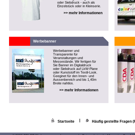
oder Siebdruck - auch als
Einzelstück oder in Kleinserie.
>> mehr Informationen
Werbebanner
Werbebanner und
Transparente für
Veranstaltungen und
Messestände. Wir fertigen für
Sie Banner im Digitaldruck
oder Siebdruck auf LkW-Plane
oder Kunststoff im Textil-Look.
Geeginet für den Innen- und
Aussenbereich und bis 1,40m
Breite nahtlos.
>> mehr Informationen
|
Startseite
Häufig gestellte Fragen 