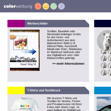
Werbeschilder
Schilder, Bautafeln oder
Werbetafel beliebiger Größe
für den Innen- und
Außenbereich aus dem
Material ihrer Wahl (z.B.
Dibond-Platte, Kunststoff,
Metall oder Holz). Wahlweise
im Siebdruck bedruckt oder
aus Digitaldruck und / oder
Klebeschriften gefertigt.
>> mehr Informationen
T-Shirts und Textildruck
Wir drucken T-Shirts und
Textilien für Vereine, Firmen
und Privatpersonen mit Ihren
Fotos oder einem Logo. Je
nach Auflage im Digitaldruck