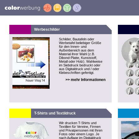
Werbeschilder
Schilder, Bautafeln oder
Werbetafel beliebiger Größe
für den Innen- und
Außenbereich aus dem
Material ihrer Wahl (z.B.
Dibond-Platte, Kunststoff,
Metall oder Holz). Wahlweise
im Siebdruck bedruckt oder
aus Digitaldruck und / oder
Klebeschriften gefertigt.
>> mehr Informationen
T-Shirts und Textildruck
Wir drucken T-Shirts und
Textilien für Vereine, Firmen
und Privatpersonen mit Ihren
Fotos oder einem Logo. Je
nach Auflage im Digitaldruck