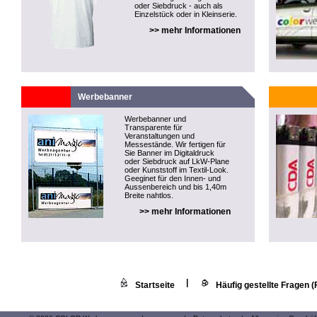
oder Siebdruck - auch als
Einzelstück oder in Kleinserie.
>> mehr Informationen
Werbebanner
Werbebanner und
Transparente für
Veranstaltungen und
Messestände. Wir fertigen für
Sie Banner im Digitaldruck
oder Siebdruck auf LkW-Plane
oder Kunststoff im Textil-Look.
Geeginet für den Innen- und
Aussenbereich und bis 1,40m
Breite nahtlos.
>> mehr Informationen
|
Startseite
Häufig gestellte Fragen 