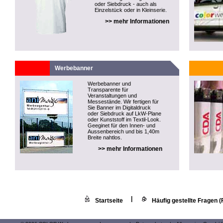
oder Siebdruck - auch als
Einzelstück oder in Kleinserie.
>> mehr Informationen
Werbebanner
Werbebanner und
Transparente für
Veranstaltungen und
Messestände. Wir fertigen für
Sie Banner im Digitaldruck
oder Siebdruck auf LkW-Plane
oder Kunststoff im Textil-Look.
Geeginet für den Innen- und
Aussenbereich und bis 1,40m
Breite nahtlos.
>> mehr Informationen
|
Startseite
Häufig gestellte Fragen 