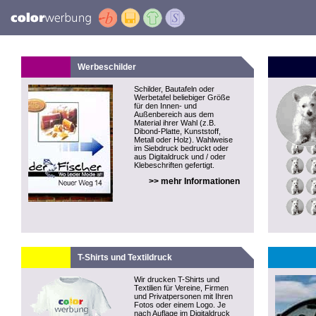
Werbeschilder
Schilder, Bautafeln oder
Werbetafel beliebiger Größe
für den Innen- und
Außenbereich aus dem
Material ihrer Wahl (z.B.
Dibond-Platte, Kunststoff,
Metall oder Holz). Wahlweise
im Siebdruck bedruckt oder
aus Digitaldruck und / oder
Klebeschriften gefertigt.
>> mehr Informationen
T-Shirts und Textildruck
Wir drucken T-Shirts und
Textilien für Vereine, Firmen
und Privatpersonen mit Ihren
Fotos oder einem Logo. Je
nach Auflage im Digitaldruck